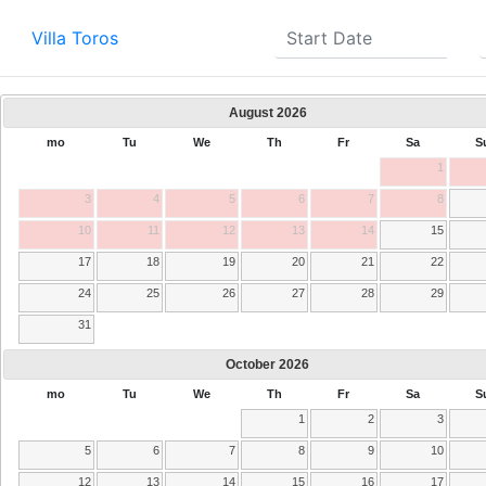
Villa Toros
August
2026
mo
Tu
We
Th
Fr
Sa
S
1
3
4
5
6
7
8
10
11
12
13
14
15
17
18
19
20
21
22
24
25
26
27
28
29
31
October
2026
mo
Tu
We
Th
Fr
Sa
S
1
2
3
5
6
7
8
9
10
12
13
14
15
16
17