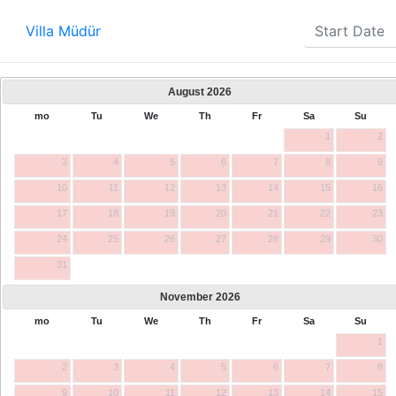
Villa Müdür
August
2026
mo
Tu
We
Th
Fr
Sa
Su
1
2
3
4
5
6
7
8
9
10
11
12
13
14
15
16
17
18
19
20
21
22
23
24
25
26
27
28
29
30
31
November
2026
mo
Tu
We
Th
Fr
Sa
Su
1
2
3
4
5
6
7
8
9
10
11
12
13
14
15