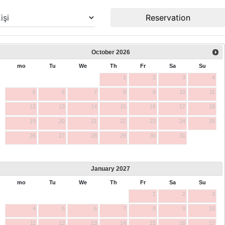
Reservation
October
2026
mo
Tu
We
Th
Fr
Sa
Su
1
2
3
4
5
6
7
8
9
10
11
12
13
14
15
16
17
18
19
20
21
22
23
24
25
26
27
28
29
30
31
January
2027
mo
Tu
We
Th
Fr
Sa
Su
1
2
3
4
5
6
7
8
9
10
11
12
13
14
15
16
17