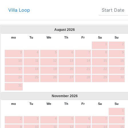
Villa Loop
August
2026
mo
Tu
We
Th
Fr
Sa
Su
1
2
3
4
5
6
7
8
9
10
11
12
13
14
15
16
17
18
19
20
21
22
23
24
25
26
27
28
29
30
31
November
2026
mo
Tu
We
Th
Fr
Sa
Su
1
2
3
4
5
6
7
8
9
10
11
12
13
14
15