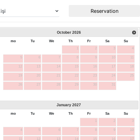
Reservation
October
2026
mo
Tu
We
Th
Fr
Sa
Su
1
2
3
4
5
6
7
8
9
10
11
12
13
14
15
16
17
18
19
20
21
22
23
24
25
26
27
28
29
30
31
January
2027
mo
Tu
We
Th
Fr
Sa
Su
1
2
3
4
5
6
7
8
9
10
11
12
13
14
15
16
17