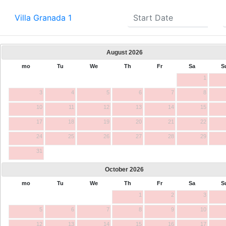
Villa Granada 1
August
2026
mo
Tu
We
Th
Fr
Sa
S
1
3
4
5
6
7
8
10
11
12
13
14
15
17
18
19
20
21
22
24
25
26
27
28
29
31
October
2026
mo
Tu
We
Th
Fr
Sa
S
1
2
3
5
6
7
8
9
10
12
13
14
15
16
17