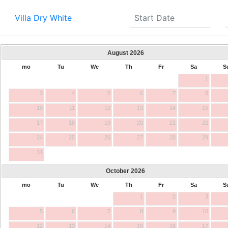
Villa Dry White
August
2026
mo
Tu
We
Th
Fr
Sa
S
1
3
4
5
6
7
8
10
11
12
13
14
15
17
18
19
20
21
22
24
25
26
27
28
29
31
October
2026
mo
Tu
We
Th
Fr
Sa
S
1
2
3
5
6
7
8
9
10
12
13
14
15
16
17