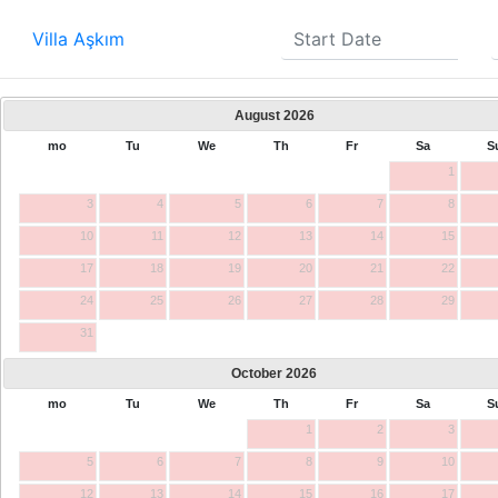
Villa Aşkım
August
2026
mo
Tu
We
Th
Fr
Sa
S
1
3
4
5
6
7
8
10
11
12
13
14
15
17
18
19
20
21
22
24
25
26
27
28
29
31
October
2026
mo
Tu
We
Th
Fr
Sa
S
1
2
3
5
6
7
8
9
10
12
13
14
15
16
17