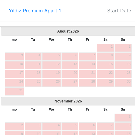
Yıldız Premium Apart 1
August
2026
mo
Tu
We
Th
Fr
Sa
Su
1
2
3
4
5
6
7
8
9
10
11
12
13
14
15
16
17
18
19
20
21
22
23
24
25
26
27
28
29
30
31
November
2026
mo
Tu
We
Th
Fr
Sa
Su
1
2
3
4
5
6
7
8
9
10
11
12
13
14
15