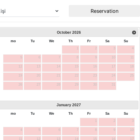
Reservation
October
2026
mo
Tu
We
Th
Fr
Sa
Su
1
2
3
4
5
6
7
8
9
10
11
12
13
14
15
16
17
18
19
20
21
22
23
24
25
26
27
28
29
30
31
January
2027
mo
Tu
We
Th
Fr
Sa
Su
1
2
3
4
5
6
7
8
9
10
11
12
13
14
15
16
17