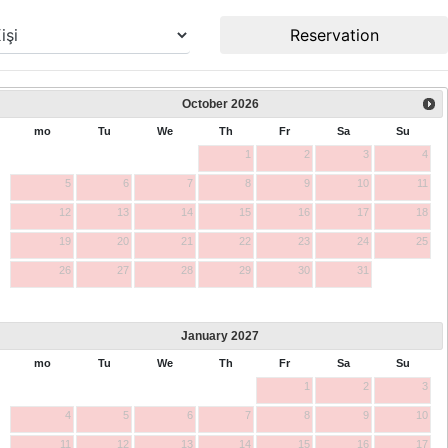
Reservation
October
2026
mo
Tu
We
Th
Fr
Sa
Su
1
2
3
4
5
6
7
8
9
10
11
12
13
14
15
16
17
18
19
20
21
22
23
24
25
26
27
28
29
30
31
January
2027
mo
Tu
We
Th
Fr
Sa
Su
1
2
3
4
5
6
7
8
9
10
11
12
13
14
15
16
17