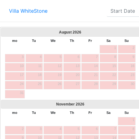
Villa WhiteStone
August
2026
mo
Tu
We
Th
Fr
Sa
Su
1
2
3
4
5
6
7
8
9
10
11
12
13
14
15
16
17
18
19
20
21
22
23
24
25
26
27
28
29
30
31
November
2026
mo
Tu
We
Th
Fr
Sa
Su
1
2
3
4
5
6
7
8
9
10
11
12
13
14
15