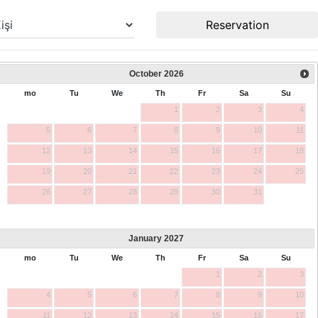
Reservation
October
2026
mo
Tu
We
Th
Fr
Sa
Su
1
2
3
4
5
6
7
8
9
10
11
12
13
14
15
16
17
18
19
20
21
22
23
24
25
26
27
28
29
30
31
January
2027
mo
Tu
We
Th
Fr
Sa
Su
1
2
3
4
5
6
7
8
9
10
11
12
13
14
15
16
17