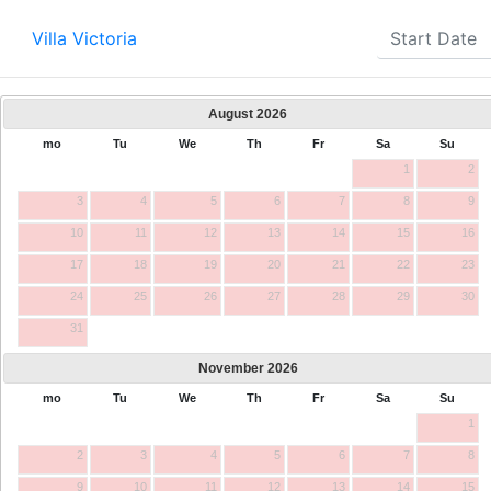
Villa Victoria
August
2026
mo
Tu
We
Th
Fr
Sa
Su
1
2
3
4
5
6
7
8
9
10
11
12
13
14
15
16
17
18
19
20
21
22
23
24
25
26
27
28
29
30
31
November
2026
mo
Tu
We
Th
Fr
Sa
Su
1
2
3
4
5
6
7
8
9
10
11
12
13
14
15