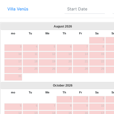
Villa Venüs
August
2026
mo
Tu
We
Th
Fr
Sa
S
1
3
4
5
6
7
8
10
11
12
13
14
15
17
18
19
20
21
22
24
25
26
27
28
29
31
October
2026
mo
Tu
We
Th
Fr
Sa
S
1
2
3
5
6
7
8
9
10
12
13
14
15
16
17