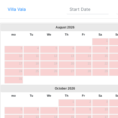
Villa Vala
August
2026
mo
Tu
We
Th
Fr
Sa
S
1
3
4
5
6
7
8
10
11
12
13
14
15
17
18
19
20
21
22
24
25
26
27
28
29
31
October
2026
mo
Tu
We
Th
Fr
Sa
S
1
2
3
5
6
7
8
9
10
12
13
14
15
16
17