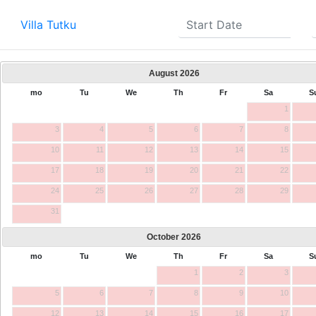
Villa Tutku
August
2026
mo
Tu
We
Th
Fr
Sa
S
1
3
4
5
6
7
8
10
11
12
13
14
15
17
18
19
20
21
22
24
25
26
27
28
29
31
October
2026
mo
Tu
We
Th
Fr
Sa
S
1
2
3
5
6
7
8
9
10
12
13
14
15
16
17