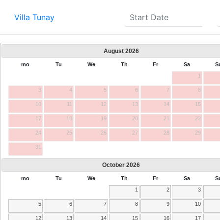
Villa Tunay
August
2026
mo
Tu
We
Th
Fr
Sa
S
1
3
4
5
6
7
8
10
11
12
13
14
15
17
18
19
20
21
22
24
25
26
27
28
29
31
October
2026
mo
Tu
We
Th
Fr
Sa
S
1
2
3
5
6
7
8
9
10
12
13
14
15
16
17