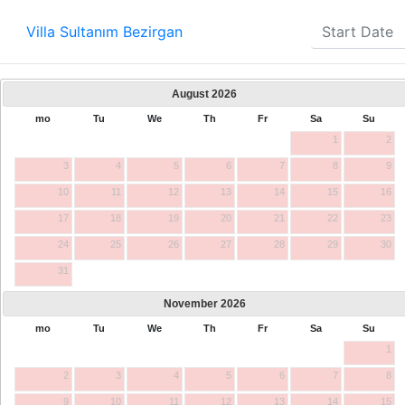
Villa Sultanım Bezirgan
August
2026
mo
Tu
We
Th
Fr
Sa
Su
1
2
3
4
5
6
7
8
9
10
11
12
13
14
15
16
17
18
19
20
21
22
23
24
25
26
27
28
29
30
31
November
2026
mo
Tu
We
Th
Fr
Sa
Su
1
2
3
4
5
6
7
8
9
10
11
12
13
14
15