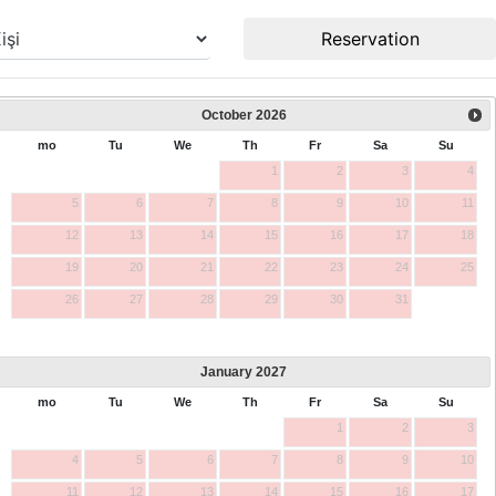
Reservation
October
2026
mo
Tu
We
Th
Fr
Sa
Su
1
2
3
4
5
6
7
8
9
10
11
12
13
14
15
16
17
18
19
20
21
22
23
24
25
26
27
28
29
30
31
January
2027
mo
Tu
We
Th
Fr
Sa
Su
1
2
3
4
5
6
7
8
9
10
11
12
13
14
15
16
17