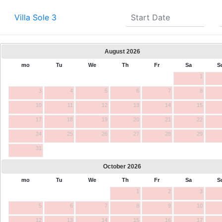
Villa Sole 3
August
2026
mo
Tu
We
Th
Fr
Sa
S
1
3
4
5
6
7
8
10
11
12
13
14
15
17
18
19
20
21
22
24
25
26
27
28
29
31
October
2026
mo
Tu
We
Th
Fr
Sa
S
1
2
3
5
6
7
8
9
10
12
13
14
15
16
17