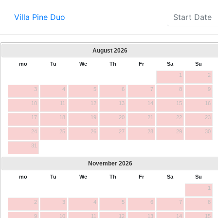
Villa Pine Duo
August
2026
mo
Tu
We
Th
Fr
Sa
Su
1
2
3
4
5
6
7
8
9
10
11
12
13
14
15
16
17
18
19
20
21
22
23
24
25
26
27
28
29
30
31
November
2026
mo
Tu
We
Th
Fr
Sa
Su
1
2
3
4
5
6
7
8
9
10
11
12
13
14
15