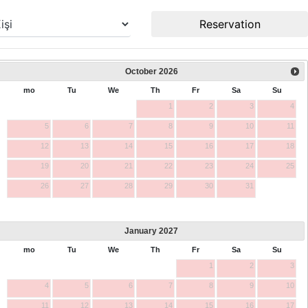
Reservation
October
2026
mo
Tu
We
Th
Fr
Sa
Su
1
2
3
4
5
6
7
8
9
10
11
12
13
14
15
16
17
18
19
20
21
22
23
24
25
26
27
28
29
30
31
January
2027
mo
Tu
We
Th
Fr
Sa
Su
1
2
3
4
5
6
7
8
9
10
11
12
13
14
15
16
17