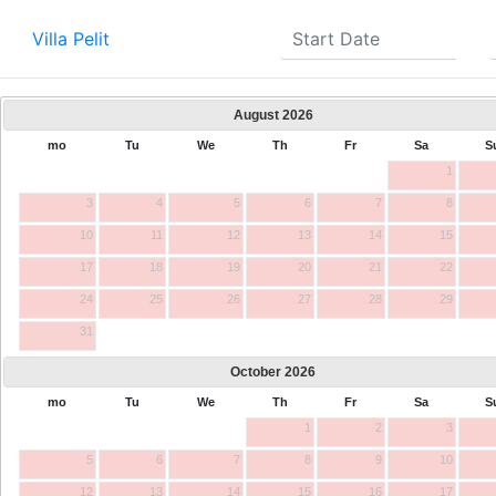
Villa Pelit
August
2026
mo
Tu
We
Th
Fr
Sa
S
1
3
4
5
6
7
8
10
11
12
13
14
15
17
18
19
20
21
22
24
25
26
27
28
29
31
October
2026
mo
Tu
We
Th
Fr
Sa
S
1
2
3
5
6
7
8
9
10
12
13
14
15
16
17