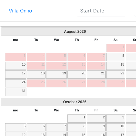
Villa Onno
August
2026
mo
Tu
We
Th
Fr
Sa
S
1
3
4
5
6
7
8
10
11
12
13
14
15
17
18
19
20
21
22
24
25
26
27
28
29
31
October
2026
mo
Tu
We
Th
Fr
Sa
S
1
2
3
5
6
7
8
9
10
12
13
14
15
16
17