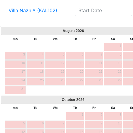
Villa Nazlı A (KAL102)
August
2026
mo
Tu
We
Th
Fr
Sa
S
1
3
4
5
6
7
8
10
11
12
13
14
15
17
18
19
20
21
22
24
25
26
27
28
29
31
October
2026
mo
Tu
We
Th
Fr
Sa
S
1
2
3
5
6
7
8
9
10
12
13
14
15
16
17