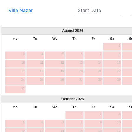
Villa Nazar
August
2026
mo
Tu
We
Th
Fr
Sa
S
1
3
4
5
6
7
8
10
11
12
13
14
15
17
18
19
20
21
22
24
25
26
27
28
29
31
October
2026
mo
Tu
We
Th
Fr
Sa
S
1
2
3
5
6
7
8
9
10
12
13
14
15
16
17