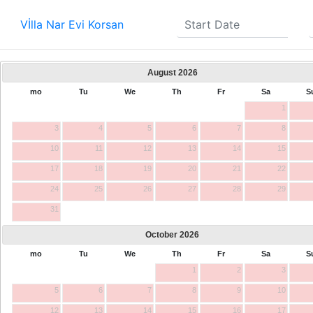
Vİlla Nar Evi Korsan
August
2026
mo
Tu
We
Th
Fr
Sa
S
1
3
4
5
6
7
8
10
11
12
13
14
15
17
18
19
20
21
22
24
25
26
27
28
29
31
October
2026
mo
Tu
We
Th
Fr
Sa
S
1
2
3
5
6
7
8
9
10
12
13
14
15
16
17