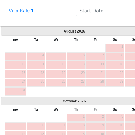
Villa Kale 1
August
2026
mo
Tu
We
Th
Fr
Sa
S
1
3
4
5
6
7
8
10
11
12
13
14
15
17
18
19
20
21
22
24
25
26
27
28
29
31
October
2026
mo
Tu
We
Th
Fr
Sa
S
1
2
3
5
6
7
8
9
10
12
13
14
15
16
17