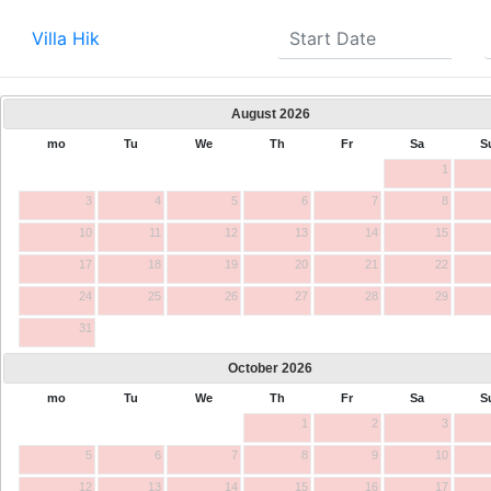
Villa Hik
August
2026
mo
Tu
We
Th
Fr
Sa
S
1
3
4
5
6
7
8
10
11
12
13
14
15
17
18
19
20
21
22
24
25
26
27
28
29
31
October
2026
mo
Tu
We
Th
Fr
Sa
S
1
2
3
5
6
7
8
9
10
12
13
14
15
16
17