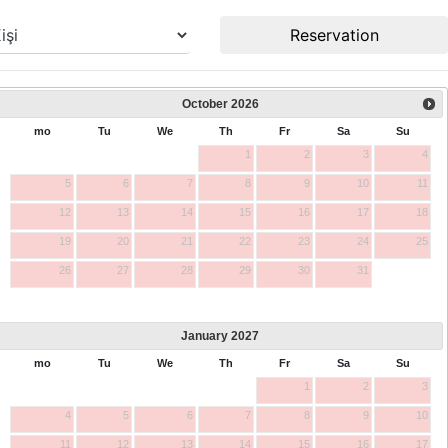
Reservation
October
2026
mo
Tu
We
Th
Fr
Sa
Su
1
2
3
4
5
6
7
8
9
10
11
12
13
14
15
16
17
18
19
20
21
22
23
24
25
26
27
28
29
30
31
January
2027
mo
Tu
We
Th
Fr
Sa
Su
1
2
3
4
5
6
7
8
9
10
11
12
13
14
15
16
17