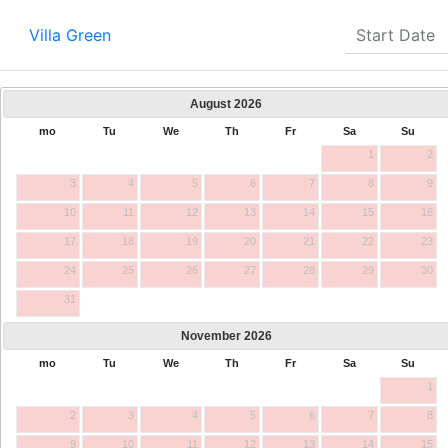
Villa Green
August
2026
mo
Tu
We
Th
Fr
Sa
Su
1
2
3
4
5
6
7
8
9
10
11
12
13
14
15
16
17
18
19
20
21
22
23
24
25
26
27
28
29
30
31
November
2026
mo
Tu
We
Th
Fr
Sa
Su
1
2
3
4
5
6
7
8
9
10
11
12
13
14
15