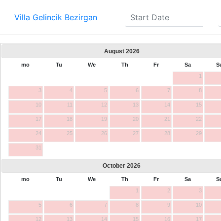
Villa Gelincik Bezirgan
August
2026
mo
Tu
We
Th
Fr
Sa
S
1
3
4
5
6
7
8
10
11
12
13
14
15
17
18
19
20
21
22
24
25
26
27
28
29
31
October
2026
mo
Tu
We
Th
Fr
Sa
S
1
2
3
5
6
7
8
9
10
12
13
14
15
16
17