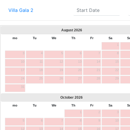
Villa Gala 2
August
2026
mo
Tu
We
Th
Fr
Sa
S
1
3
4
5
6
7
8
10
11
12
13
14
15
17
18
19
20
21
22
24
25
26
27
28
29
31
October
2026
mo
Tu
We
Th
Fr
Sa
S
1
2
3
5
6
7
8
9
10
12
13
14
15
16
17