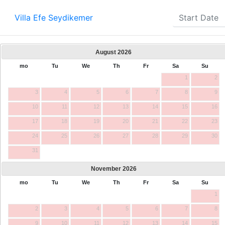
Villa Efe Seydikemer
August
2026
mo
Tu
We
Th
Fr
Sa
Su
1
2
3
4
5
6
7
8
9
10
11
12
13
14
15
16
17
18
19
20
21
22
23
24
25
26
27
28
29
30
31
November
2026
mo
Tu
We
Th
Fr
Sa
Su
1
2
3
4
5
6
7
8
9
10
11
12
13
14
15