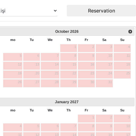
Reservation
October
2026
mo
Tu
We
Th
Fr
Sa
Su
1
2
3
4
5
6
7
8
9
10
11
12
13
14
15
16
17
18
19
20
21
22
23
24
25
26
27
28
29
30
31
January
2027
mo
Tu
We
Th
Fr
Sa
Su
1
2
3
4
5
6
7
8
9
10
11
12
13
14
15
16
17