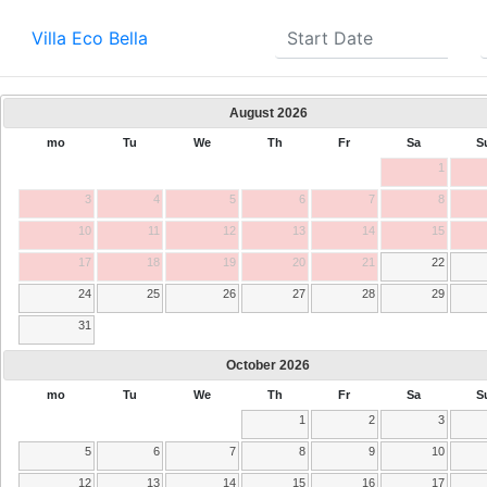
Villa Eco Bella
August
2026
mo
Tu
We
Th
Fr
Sa
S
1
3
4
5
6
7
8
10
11
12
13
14
15
17
18
19
20
21
22
24
25
26
27
28
29
31
October
2026
mo
Tu
We
Th
Fr
Sa
S
1
2
3
5
6
7
8
9
10
12
13
14
15
16
17