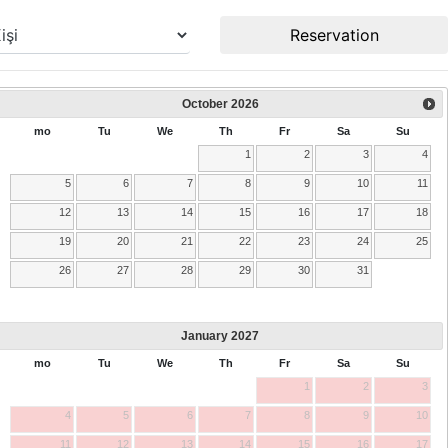
Reservation
October
2026
mo
Tu
We
Th
Fr
Sa
Su
1
2
3
4
5
6
7
8
9
10
11
12
13
14
15
16
17
18
19
20
21
22
23
24
25
26
27
28
29
30
31
January
2027
mo
Tu
We
Th
Fr
Sa
Su
1
2
3
4
5
6
7
8
9
10
11
12
13
14
15
16
17