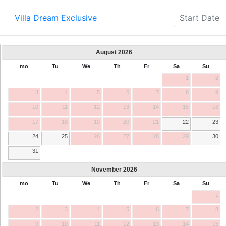
Villa Dream Exclusive
August
2026
mo
Tu
We
Th
Fr
Sa
Su
1
2
3
4
5
6
7
8
9
10
11
12
13
14
15
16
17
18
19
20
21
22
23
24
25
26
27
28
29
30
31
November
2026
mo
Tu
We
Th
Fr
Sa
Su
1
2
3
4
5
6
7
8
9
10
11
12
13
14
15