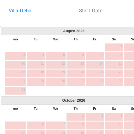
Villa Deha
August
2026
mo
Tu
We
Th
Fr
Sa
S
1
3
4
5
6
7
8
10
11
12
13
14
15
17
18
19
20
21
22
24
25
26
27
28
29
31
October
2026
mo
Tu
We
Th
Fr
Sa
S
1
2
3
5
6
7
8
9
10
12
13
14
15
16
17