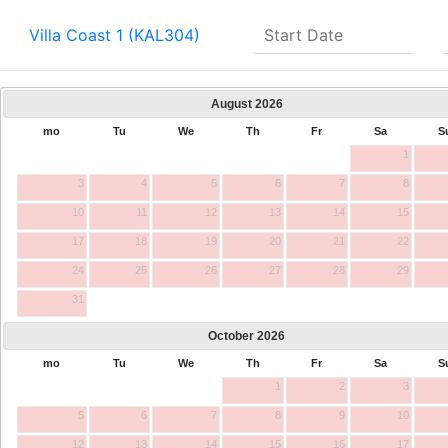
Villa Coast 1 (KAL304)
August
2026
mo
Tu
We
Th
Fr
Sa
S
1
3
4
5
6
7
8
10
11
12
13
14
15
17
18
19
20
21
22
24
25
26
27
28
29
31
October
2026
mo
Tu
We
Th
Fr
Sa
S
1
2
3
5
6
7
8
9
10
12
13
14
15
16
17