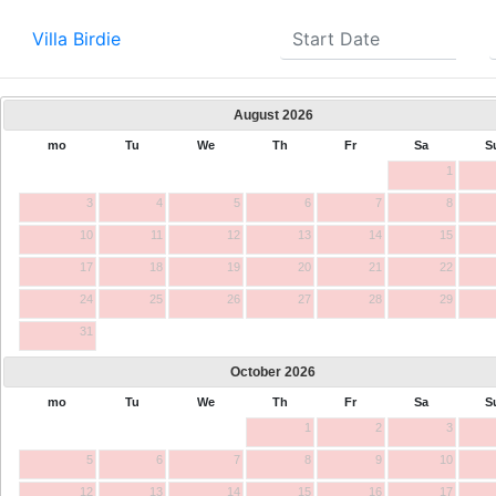
Villa Birdie
August
2026
mo
Tu
We
Th
Fr
Sa
S
1
3
4
5
6
7
8
10
11
12
13
14
15
17
18
19
20
21
22
24
25
26
27
28
29
31
October
2026
mo
Tu
We
Th
Fr
Sa
S
1
2
3
5
6
7
8
9
10
12
13
14
15
16
17