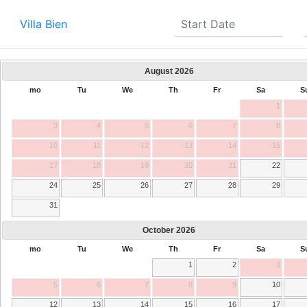
Villa Bien
August
2026
mo
Tu
We
Th
Fr
Sa
S
1
3
4
5
6
7
8
10
11
12
13
14
15
17
18
19
20
21
22
24
25
26
27
28
29
31
October
2026
mo
Tu
We
Th
Fr
Sa
S
1
2
3
5
6
7
8
9
10
12
13
14
15
16
17