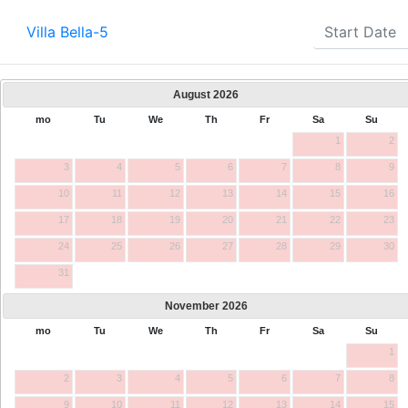
Villa Bella-5
August
2026
mo
Tu
We
Th
Fr
Sa
Su
1
2
3
4
5
6
7
8
9
10
11
12
13
14
15
16
17
18
19
20
21
22
23
24
25
26
27
28
29
30
31
November
2026
mo
Tu
We
Th
Fr
Sa
Su
1
2
3
4
5
6
7
8
9
10
11
12
13
14
15