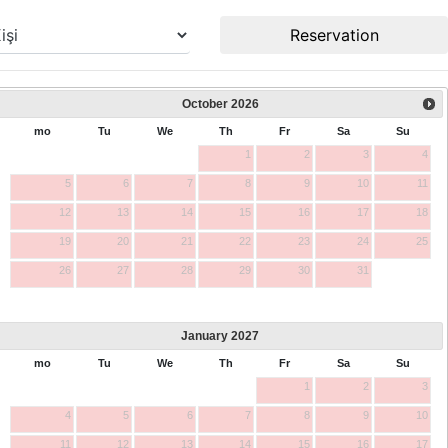
Reservation
October
2026
mo
Tu
We
Th
Fr
Sa
Su
1
2
3
4
5
6
7
8
9
10
11
12
13
14
15
16
17
18
19
20
21
22
23
24
25
26
27
28
29
30
31
January
2027
mo
Tu
We
Th
Fr
Sa
Su
1
2
3
4
5
6
7
8
9
10
11
12
13
14
15
16
17