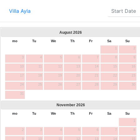
Villa Ayla
August
2026
mo
Tu
We
Th
Fr
Sa
Su
1
2
3
4
5
6
7
8
9
10
11
12
13
14
15
16
17
18
19
20
21
22
23
24
25
26
27
28
29
30
31
November
2026
mo
Tu
We
Th
Fr
Sa
Su
1
2
3
4
5
6
7
8
9
10
11
12
13
14
15