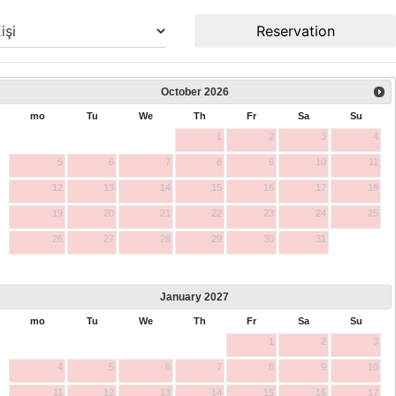
Reservation
October
2026
mo
Tu
We
Th
Fr
Sa
Su
1
2
3
4
5
6
7
8
9
10
11
12
13
14
15
16
17
18
19
20
21
22
23
24
25
26
27
28
29
30
31
January
2027
mo
Tu
We
Th
Fr
Sa
Su
1
2
3
4
5
6
7
8
9
10
11
12
13
14
15
16
17